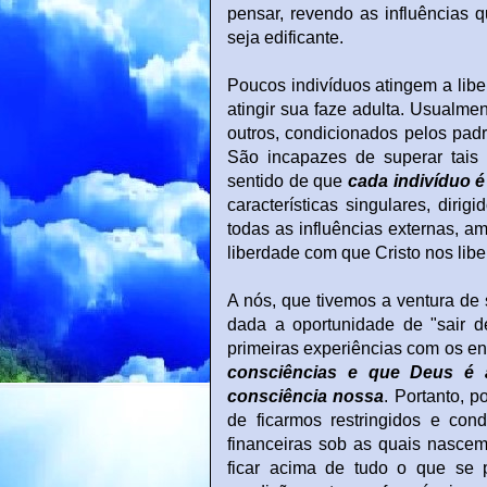
pensar, revendo as influências 
seja edificante.
Poucos indivíduos atingem a liber
atingir sua faze adulta. Usualmen
outros, condicionados pelos pad
São incapazes de superar tais 
sentido de que
cada indivíduo é
características singulares, dirig
todas as influências externas, a
liberdade com que Cristo nos libe
A nós, que tivemos a ventura de s
dada a oportunidade de "sair d
primeiras experiências com os e
consciências e que Deus é a
consciência nossa
. Portanto,
de ficarmos restringidos e cond
financeiras sob as quais nasc
ficar acima de tudo o que s