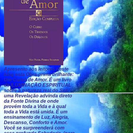
Apresento aos leitores deste
blog esta Obra-prima brilhante:
Um Curso de Amor. É um livro
de ILUMINAÇÃO ESPIRITUAL
sobre a natureza real do Ser,
uma Revelação advinda direto
da Fonte Divina de onde
provém toda a Vida e à qual
toda a Vida está unida. É um
ensinamento de Luz, Alegria,
Descanso, Conforto e Amor.
Você se surpreenderá com