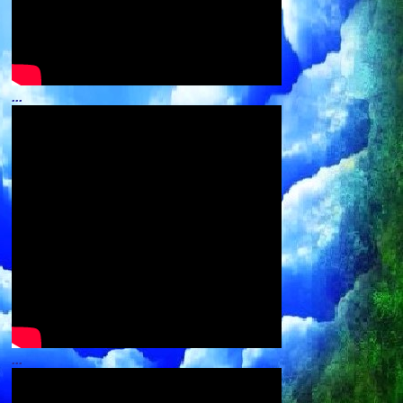
...
...