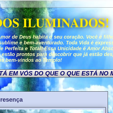
OS ILUMINADOS!
or de Deus habita o seu coração. Você é filh
, sublime e bem-aventurado. Toda Vida é expre
e Perfeita e Total! Essa Unicidade é Amor Abso
 estão prontos para descobrir que já estão d
dos bem-vindos ao Templo!
STÁ EM
VÓS DO QUE O QUE ESTÁ NO MU
Presença