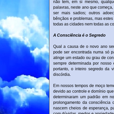
não tem, em si mesmo, qualquer
palavras, neste ano que começa, 
ser mais sadios; outros adoec
bênçãos e problemas, mas estes 
todas as cidades nem todas as c
A Consciência é o Segredo
Qual a causa de o novo ano ser
pode ser encontrada numa só p
atinge um estado ou grau de cons
sempre determinada por nosso e
portanto, o inteiro segredo da 
discórdia.
Em nossos tempos de moço temos
devido ao controle e domínio que
determinaram um padrão em nos
prolongamento da consciência d
nascem cheios de esperança, pa
com dúvidas, medos e ansiedade